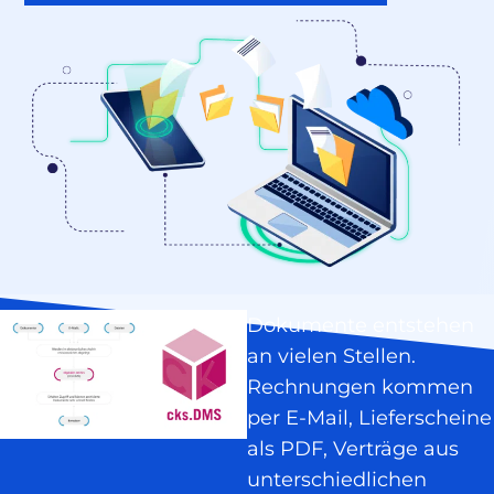
Dokumente entstehen
an vielen Stellen.
Rechnungen kommen
per E-Mail, Lieferscheine
als PDF, Verträge aus
unterschiedlichen