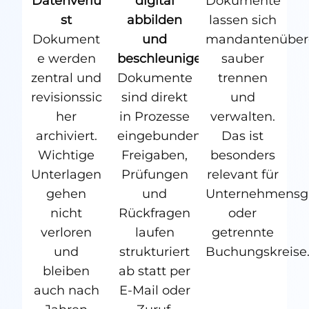
Datenverlu
digital
Dokumente
st
abbilden
lassen sich
Dokument
und
mandantenüberg
e werden
beschleunigen
sauber
zentral und
Dokumente
trennen
revisionssic
sind direkt
und
her
in Prozesse
verwalten.
archiviert.
eingebunden.
Das ist
Wichtige
Freigaben,
besonders
Unterlagen
Prüfungen
relevant für
gehen
und
Unternehmensg
nicht
Rückfragen
oder
verloren
laufen
getrennte
und
strukturiert
Buchungskreise
bleiben
ab statt per
auch nach
E-Mail oder