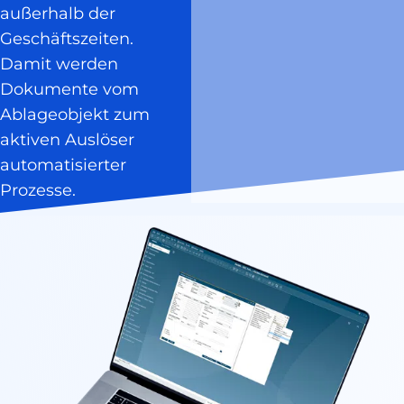
außerhalb der
Geschäftszeiten.
Damit werden
Dokumente vom
Ablageobjekt zum
aktiven Auslöser
automatisierter
Prozesse.