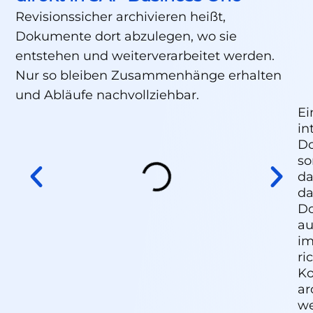
Revisionssicher archivieren heißt,
Dokumente dort abzulegen, wo sie
entstehen und weiterverarbeitet werden.
Nur so bleiben Zusammenhänge erhalten
und Abläufe nachvollziehbar.
Ei
in
D
so
da
da
D
au
i
ri
Ko
ar
we