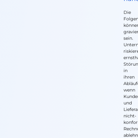
Die
Folge
könne
gravie
sein.
Unter
riskie
ernsth
Störu
in
ihren
Abläuf
wenn
Kunde
und
Liefer
nicht-
konfo
Rechn
ablehn