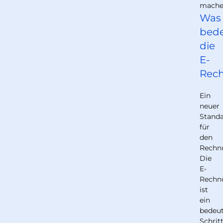
mache
Was
bede
die
E-
Rech
Ein
neuer
Stand
für
den
Rechn
Die
E-
Rechnu
ist
ein
bedeu
Schrit