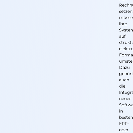
Rechn
setzen
müsse
ihre
Syste
auf
strukt
elektr
Forma
umstel
Dazu
gehör
auch
die
Integr
neuer
Softw
in
beste
ERP-
oder