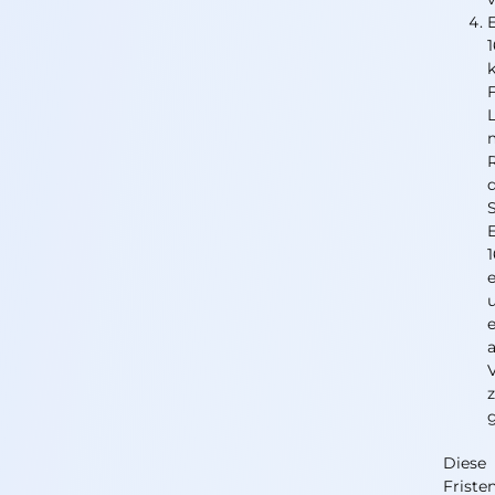
e
Diese
Friste