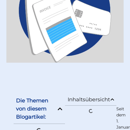
Inhaltsübersicht
Die Themen
von diesem
Seit
dem
Blogartikel:
1.
Janua