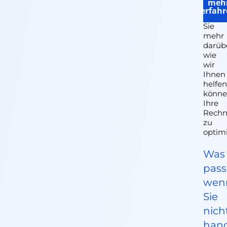
meh
uns
erfah
Erfah
Sie
mehr
darüb
wie
wir
Ihnen
helfe
könne
Ihre
Rechn
zu
optim
Was
passi
wen
Sie
nich
han