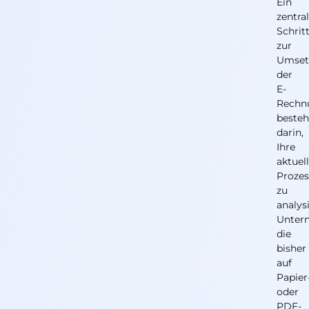
Ein
zentra
Schrit
zur
Umset
der
E-
Rechnu
besteh
darin,
Ihre
aktuel
Prozes
zu
analys
Unter
die
bisher
auf
Papier
oder
PDF-