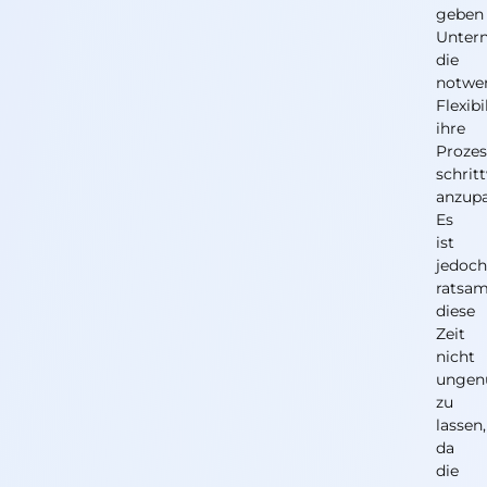
geben
Unter
die
notwe
Flexibi
ihre
Prozes
schrit
anzupa
Es
ist
jedoc
ratsam
diese
Zeit
nicht
ungen
zu
lassen,
da
die