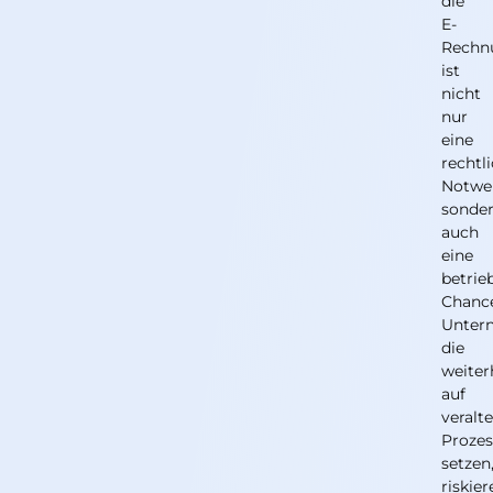
die
E-
Rechn
ist
nicht
nur
eine
rechtl
Notwen
sonde
auch
eine
betrie
Chanc
Unter
die
weiter
auf
veralt
Prozes
setzen
riskie