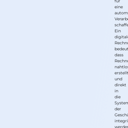
für
eine
automa
Verarb
schaff
Ein
digital
Rechn
bedeut
dass
Rechn
nahtlo
erstell
und
direkt
in
die
Syste
der
Geschä
integr
werde