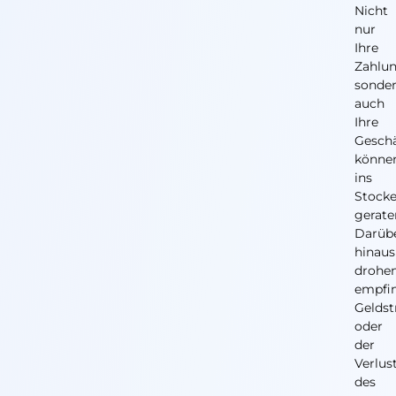
Nicht
nur
Ihre
Zahlun
sonde
auch
Ihre
Gesch
könne
ins
Stock
gerate
Darüb
hinaus
drohe
empfin
Geldst
oder
der
Verlus
des