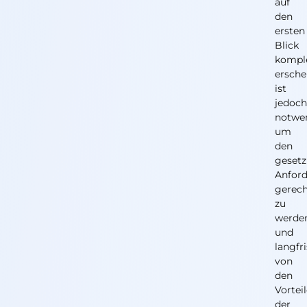
auf
den
ersten
Blick
kompl
ersche
ist
jedoc
notwe
um
den
gesetz
Anfor
gerec
zu
werde
und
langfri
von
den
Vortei
der