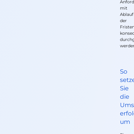
Anfor
mit
Ablauf
der
Friste
konse
durchg
werde
So
setz
Sie
die
Ums
erfo
um