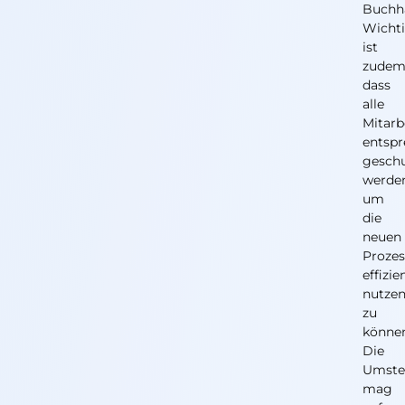
Buchh
Wicht
ist
zudem
dass
alle
Mitarb
entsp
geschu
werde
um
die
neuen
Prozes
effizie
nutze
zu
könne
Die
Umste
mag