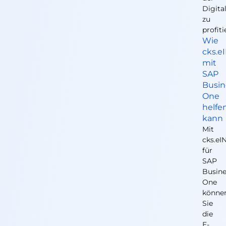
Digita
zu
profiti
Wie
cks.e
mit
SAP
Busin
One
helfe
kann
Mit
cks.e
für
SAP
Busine
One
könne
Sie
die
E-