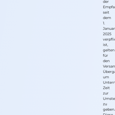
der
Empfa
seit
dem
1.
Janua
2025
verpfl
ist,
gelten
für
den
Versa
Überga
um
Unter
Zeit
zur
Umste
zu
geben
Diese