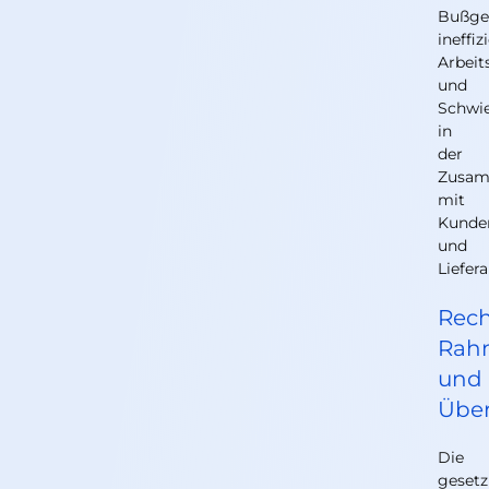
Bußgel
ineffiz
Arbeit
und
Schwie
in
der
Zusam
mit
Kunde
und
Liefer
Rech
Rah
und
Über
Die
gesetz