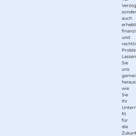
Verzö
sonde
auch
erhebl
finanzi
und
rechtl
Probl
Lasse
Sie
uns
geme
heraus
wie
Sie
Ihr
Unter
fit
für
die
Zukun