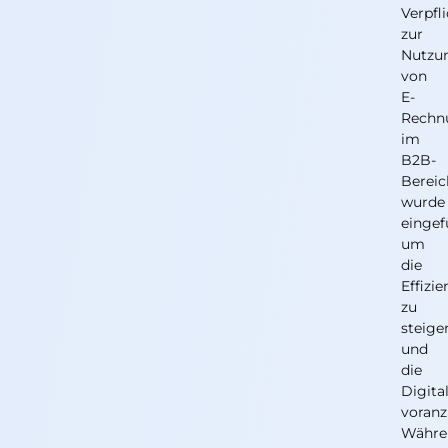
Verpfl
zur
Nutzu
von
E-
Rechn
im
B2B-
Bereic
wurde
eingef
um
die
Effizie
zu
steige
und
die
Digita
voranz
Währe