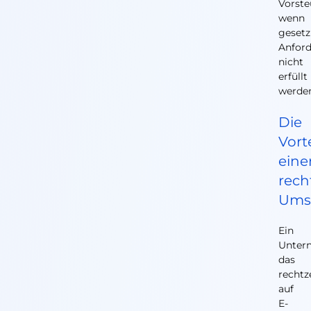
Vorste
wenn
gesetz
Anfor
nicht
erfüllt
werde
Die
Vort
eine
rech
Ums
Ein
Unter
das
rechtz
auf
E-