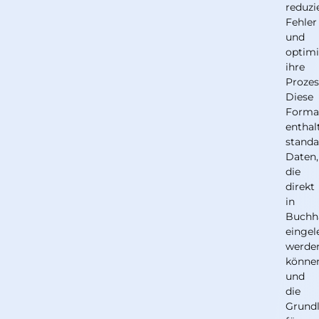
reduzi
Fehler
und
optim
ihre
Prozes
Diese
Forma
enthal
standa
Daten,
die
direkt
in
Buchh
eingel
werde
könne
und
die
Grund