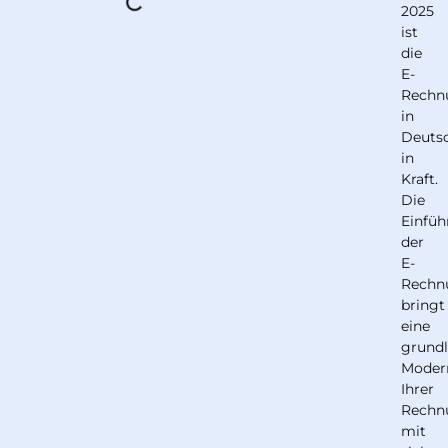
2025
ist
die
E-
Rechnu
in
Deuts
in
Kraft.
Die
Einfü
der
E-
Rechn
bringt
eine
grund
Moder
Ihrer
Rechn
mit