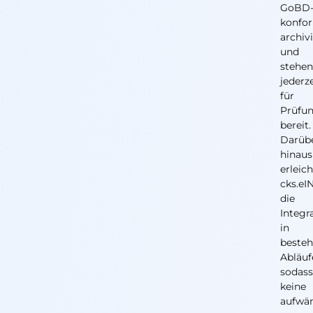
GoBD
konfo
archiv
und
stehe
jederz
für
Prüfu
bereit.
Darüb
hinaus
erleich
cks.e
die
Integr
in
beste
Abläuf
sodas
keine
aufwä