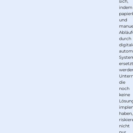
sich,
indem
papier
und
manue
Abläuf
durch
digital
automa
Syste
ersetz
werde
Unter
die
noch
keine
Lösun
imple
haben,
riskie
nicht
nur