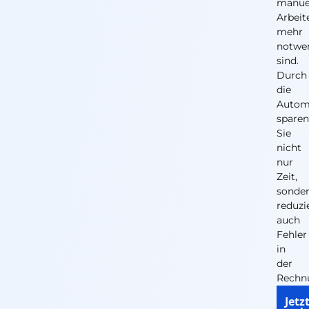
manue
Arbeit
mehr
notwe
sind.
Durch
die
Autom
spare
Sie
nicht
nur
Zeit,
sonde
reduzi
auch
Fehler
in
der
Rechn
Kont
Jetz
Sie