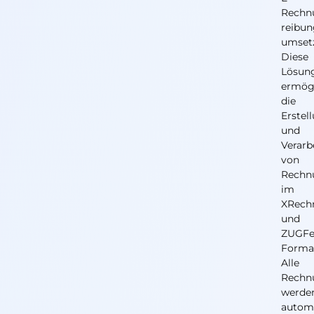
Rechnu
reibun
umset
Diese
Lösun
ermög
die
Erstel
und
Verarb
von
Rechn
im
XRech
und
ZUGF
Forma
Alle
Rechn
werde
autom