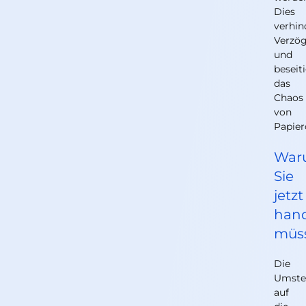
Dies
verhin
Verzö
und
beseit
das
Chaos
von
Papie
War
Sie
jetzt
han
müs
Die
Umste
auf